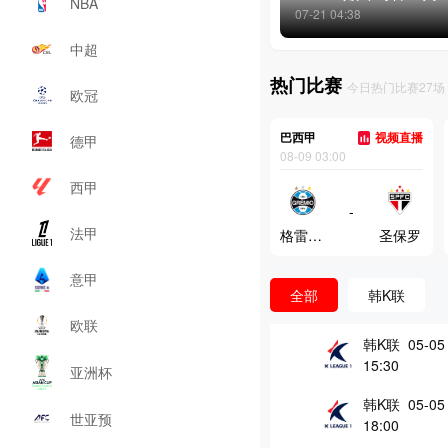
NBA
07-21 04:38
中超
热门比赛
今日热门比赛27场
欧冠
巴西甲
视频直播
德甲
08-09 03:00
西甲
-
法甲
格雷米奥
圣保罗
意甲
全部
韩K联
欧联
韩K联 05-05
15:30
亚洲杯
韩K联 05-05
世亚预
18:00