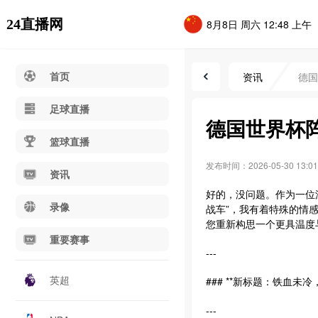
24直播网
8月8日 周六 12:48 上午
首页
资讯
德国
足球直播
德国世界杯
篮球直播
发布时间：2026-05-30 13:01
资讯
好的，没问题。作为一位
录像
战车”，我有着特殊的情
您重新构思一个更具温度
重要赛事
---
英超
### **新标题：铁血
---