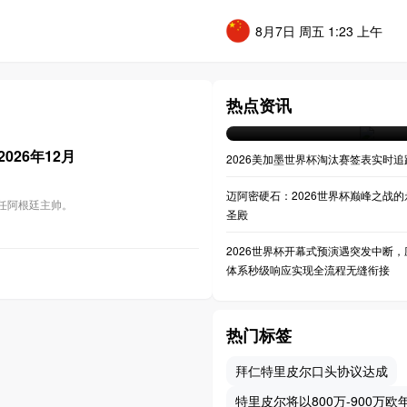
8月7日 周五 1:23 上午
**决战之巅：大都会人寿球
世界杯决赛全景透视**
热点资讯
07-20 04:36
26年12月
2026美加墨世界杯淘汰赛签表实时追
迈阿密硬石：2026世界杯巅峰之战的
担任阿根廷主帅。
圣殿
2026世界杯开幕式预演遇突发中断，
体系秒级响应实现全流程无缝衔接
热门标签
拜仁特里皮尔口头协议达成
特里皮尔将以800万-900万欧