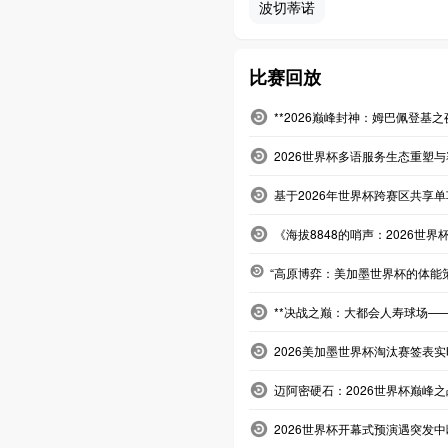
波切蒂诺
比赛回放
**2026巅峰封神：姆巴佩登基
2026世界杯多语服务生态重塑
基于2026年世界杯跨赛区共享
《海拔8848的哨声：2026世界
“高原博弈：美加墨世界杯的体能
**决战之巅：大都会人寿球场——
2026美加墨世界杯淘汰赛签表
迈阿密硬石：2026世界杯巅峰
2026世界杯开幕式预演遇突发