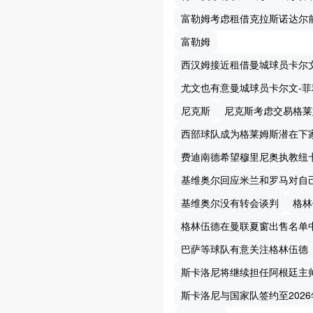
富勒姆考虑租借克拉斯诺达尔
富勒姆
西汉姆接近租借曼城球员卡尔
尤文也有意曼城球员卡尔文-菲
尼克斯
尼克斯考虑交易格莱
西部球队成为格莱姆斯潜在下
费迪南德希望穆里尼奥执教纽
基维奥尔回应米兰和罗马对自
基维奥尔没有转会谈判
格林
格林伍德在曼联夏窗出售名单
巴萨等球队有意关注格林伍德
斯卡洛尼将继续担任阿根廷主
斯卡洛尼与国家队签约至2026