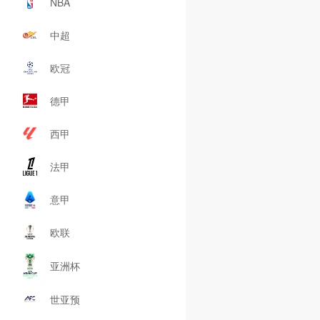
NBA
中超
欧冠
德甲
西甲
法甲
意甲
欧联
亚洲杯
世亚预