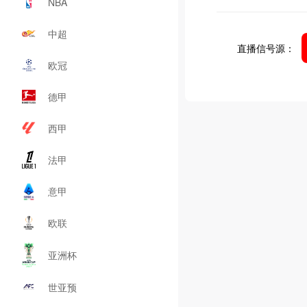
NBA
中超
直播信号源：
欧冠
德甲
西甲
法甲
意甲
欧联
亚洲杯
世亚预