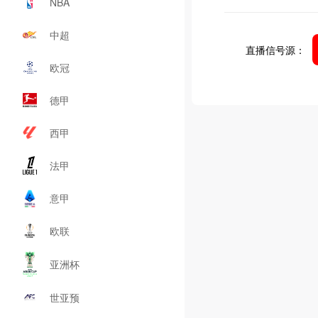
NBA
中超
直播信号源：
欧冠
德甲
西甲
法甲
意甲
欧联
亚洲杯
世亚预