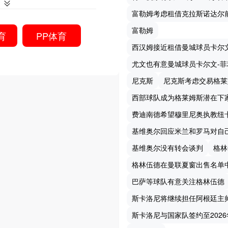
富勒姆考虑租借克拉斯诺达尔
富勒姆
育
PP体育
西汉姆接近租借曼城球员卡尔
尤文也有意曼城球员卡尔文-菲
尼克斯
尼克斯考虑交易格莱
西部球队成为格莱姆斯潜在下
费迪南德希望穆里尼奥执教纽
基维奥尔回应米兰和罗马对自
基维奥尔没有转会谈判
格林
格林伍德在曼联夏窗出售名单
巴萨等球队有意关注格林伍德
斯卡洛尼将继续担任阿根廷主
斯卡洛尼与国家队签约至2026