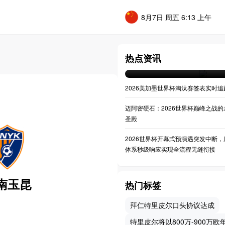
8月7日 周五 6:13 上午
**决战之巅：大都会人寿球
世界杯决赛全景透视**
热点资讯
07-20 04:36
2026美加墨世界杯淘汰赛签表实时追
迈阿密硬石：2026世界杯巅峰之战的
圣殿
2026世界杯开幕式预演遇突发中断，
体系秒级响应实现全流程无缝衔接
南玉昆
热门标签
拜仁特里皮尔口头协议达成
特里皮尔将以800万-900万欧