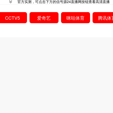
官方实测，可点击下方的信号源24直播网按钮查看高清直播
CCTV5
爱奇艺
咪咕体育
腾讯体