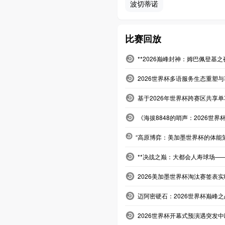
波切蒂诺
比赛回放
**2026巅峰封神：姆巴佩登基
2026世界杯多语服务生态重塑
基于2026年世界杯跨赛区共享
《海拔8848的哨声：2026世界
“高原博弈：美加墨世界杯的体能
**决战之巅：大都会人寿球场——
2026美加墨世界杯淘汰赛签表
迈阿密硬石：2026世界杯巅峰
2026世界杯开幕式预演遇突发