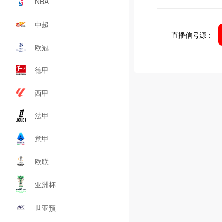
NBA
中超
直播信号源：
欧冠
德甲
西甲
法甲
意甲
欧联
亚洲杯
世亚预